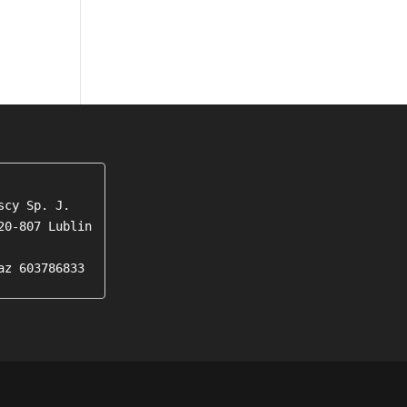
cy Sp. J.

0-807 Lublin

az 603786833 