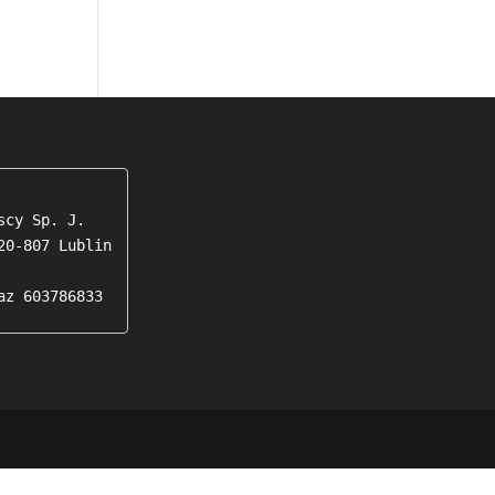
cy Sp. J.

0-807 Lublin

az 603786833 