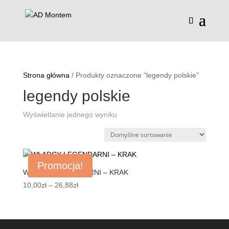
Strona główna
/ Produkty oznaczone “legendy polskie”
legendy polskie
Wyświetlanie jednego wyniku
Promocja!
WŁADCY LEGENDARNI – KRAK
Zakres
10,00
zł
–
26,88
zł
cen:
od
10,00zł