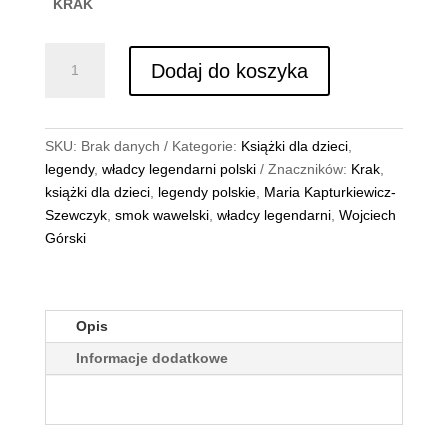
KRAK
ilość
Dodaj do koszyka
WŁADCY
LEGENDARNI
–
KRAK
SKU:
Brak danych
Kategorie:
Książki dla dzieci
,
legendy
,
władcy legendarni polski
Znaczników:
Krak
,
książki dla dzieci
,
legendy polskie
,
Maria Kapturkiewicz-
Szewczyk
,
smok wawelski
,
władcy legendarni
,
Wojciech
Górski
Opis
Informacje dodatkowe