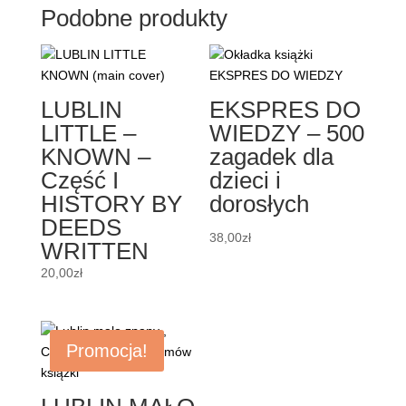
Podobne produkty
LUBLIN
EKSPRES DO
LITTLE –
WIEDZY – 500
KNOWN –
zagadek dla
Część I
dzieci i
HISTORY BY
dorosłych
DEEDS
38,00
zł
WRITTEN
20,00
zł
Promocja!