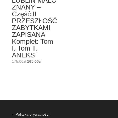
LUBLIN MAŁO
ZNANY –
Część II
PRZESZŁOŚĆ
ZABYTKAMI
ZAPISANA
Komplet: Tom
I, Tom II,
ANEKS
Pierwotna
Aktualna
175,00
zł
165,00
zł
cena
cena
wynosiła:
wynosi:
175,00zł.
165,00zł.
Polityka prywatności