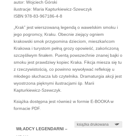
autor: Wojciech Górski
ilustracje: Maria Kapturkiewicz-Szewczyk
ISBN 978-83-967186-4-8
„Krak” jest wierszowaną legendą o wawelskim smoku i
jego pogromcy, Kraku. Obecnie ziejący ogniem
krakowski smok przypomina dzieciom, mieszkańcom
Krakowa i turystom pełną grozy opowieść, zakończoną
szczęśliwym finałem. Puentą powszechnie znanej bajki o
smoku jest prawdziwy kopiec Kraka. Fikcja miesza się tu
z rzeczywistością, co powinno wywoływać refleksję u
młodego słuchacza lub czytelnika. Dramaturgia akcji jest
wyostrzona pięknymi ilustracjami śp. Marii
Kapturkiewicz-Szewczyk.
Książka dostępna jest również w formie E-BOOKA w
formacie PDF.
WŁADCY LEGENDARNI –