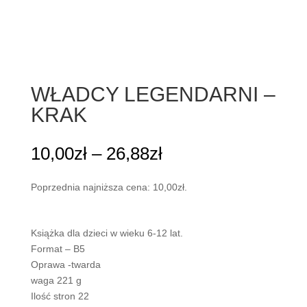
WŁADCY LEGENDARNI –
KRAK
Zakres
10,00
zł
–
26,88
zł
cen:
od
Poprzednia najniższa cena:
10,00
zł
.
10,00zł
do
26,88zł
Książka dla dzieci w wieku 6-12 lat.
Format – B5
Oprawa -twarda
waga 221 g
Ilość stron 22