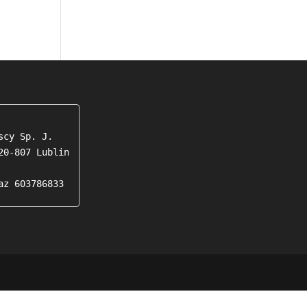
cy Sp. J.

0-807 Lublin

az 603786833 