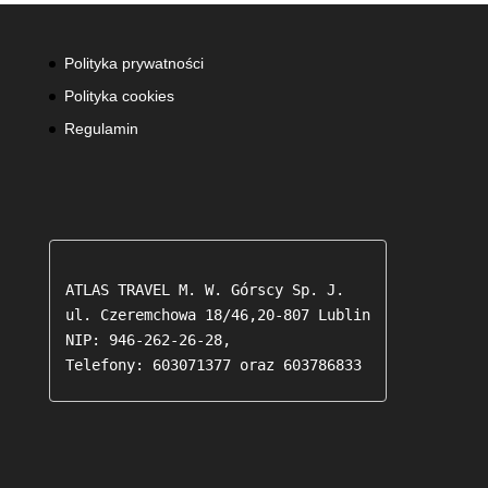
10,00zł
do
26,88zł
Polityka prywatności
Polityka cookies
Regulamin
ATLAS TRAVEL M. W. Górscy Sp. J.

ul. Czeremchowa 18/46,20-807 Lublin

NIP: 946-262-26-28,

Telefony: 603071377 oraz 603786833 