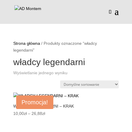
Strona główna
/ Produkty oznaczone “władcy
legendarni”
władcy legendarni
Wyświetlanie jednego wyniku
Promocja!
WŁADCY LEGENDARNI – KRAK
Zakres
10,00
zł
–
26,88
zł
cen:
od