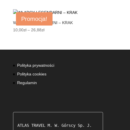
cena
cena
wynosiła:
wynosi:
175,00zł.
165,00zł.
Promocja!
WŁADCY LEGENDARNI – KRAK
Zakres
10,00
zł
–
26,88
zł
cen:
od
10,00zł
do
26,88zł
Polityka prywatności
Polityka cookies
Regulamin
ATLAS TRAVEL M. W. Górscy Sp. J.
