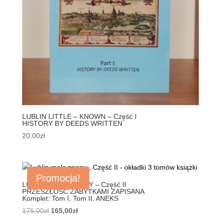
LUBLIN LITTLE – KNOWN – Część I
HISTORY BY DEEDS WRITTEN
20,00
zł
Promocja!
LUBLIN MAŁO ZNANY – Część II
PRZESZŁOŚĆ ZABYTKAMI ZAPISANA
Komplet: Tom I, Tom II, ANEKS
Pierwotna
Aktualna
175,00
zł
165,00
zł